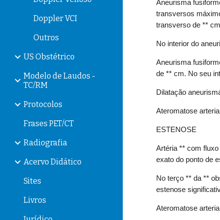
Aneurisma fusiforme
transversos máximos
Doppler VCI
transverso de ** cm
Outros
No interior do aneu
US Obstétrico
Aneurisma fusiform
de ** cm. No seu in
Modelo de Laudos -
TC/RM
Dilatação aneurism
Protocolos
Ateromatose arteria
Frases PET/CT
ESTENOSE
Radiografia
Artéria ** com flux
exato do ponto de 
Acervo Didático
No terço ** da ** o
Sites
estenose significati
Livros
Ateromatose arterial
Jurídico