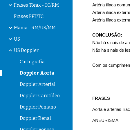
Frases Tórax - TC/RM
Artéria ilíaca comu
Artéria ilíaca 
extern
Frases PET/TC
Artéria ilíaca 
extern
Mama - RM/US/MM
CONCLUSÃO:
US
Não há sinais de a
US Doppler
Não há sinais de le
Cartografia
Com os cumprimen
Doppler Aorta
Doppler Arterial
Doppler Carotídeo
FRASES
Doppler Peniano
Aorta e artérias ilí
Doppler Renal
ANEURISMA
Doppler Venoso