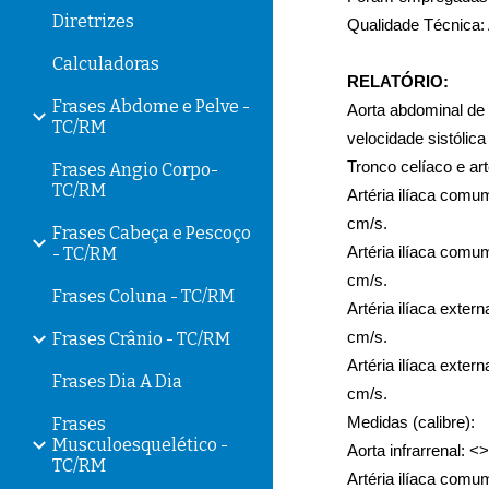
Diretrizes
Qualidade Técnica:
Calculadoras
RELATÓRIO:
Frases Abdome e Pelve -
Aorta abdominal de t
TC/RM
velocidade sistólica
Frases Angio Corpo-
TC/RM
Artéria ilíaca comum
cm/s. 
Frases Cabeça e Pescoço
- TC/RM
Artéria ilíaca comu
cm/s. 
Frases Coluna - TC/RM
Artéria ilíaca 
extern
Frases Crânio - TC/RM
cm/s. 
Artéria ilíaca 
extern
Frases Dia A Dia
cm/s. 
Frases
Medidas (calibre):
Musculoesquelético -
Aorta infrarrenal: <
TC/RM
Artéria ilíaca comu