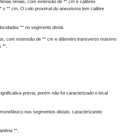
érias renais, com extensão de ** cm e calibres 
 x ** cm. O colo proximal do aneurisma tem calibre 
elocidades ** no segmento distal.
ais, com extensão de ** cm e diâmetro transverso máximo 
 **.
nificativa prévia, porém não foi caracterizado o local 
 monofásico nos segmentos distais, caracterizando 
rtéria **.