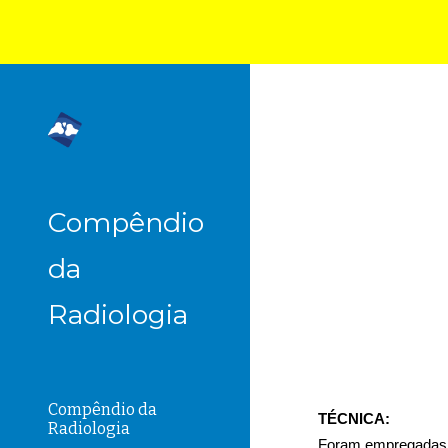
Sk
Compêndio
da
Radiologia
Compêndio da
TÉCNICA:
Radiologia
Foram empregadas a