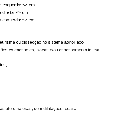
m 
esquerda
: <> cm
a
 direita: <> cm
a
 esquerda: <> cm
neurisma ou dissecção
 no sistema aortoilíaco.
sões estenosantes, placas e/ou espessamento intimal.
tos,
acas ateromatosas, sem dilatações focais.