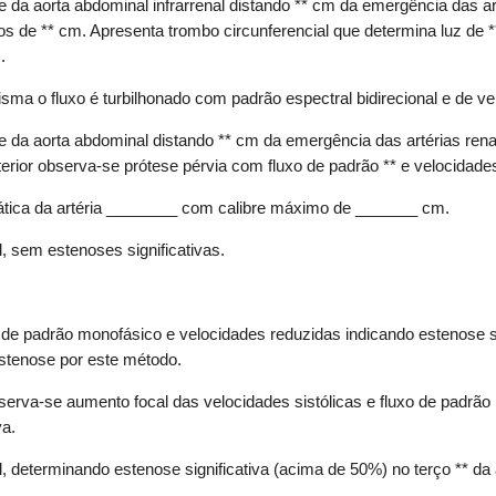
 da aorta abdominal infrarrenal distando ** cm da emergência das art
 de ** cm. Apresenta trombo circunferencial que determina luz de **
.
risma o fluxo é turbilhonado com padrão espectral bidirecional e de v
e da aorta abdominal distando ** cm da emergência das artérias ren
terior observa-se prótese pérvia com fluxo de padrão ** e velocidades
ática da artéria ________ com calibre máximo de _______ cm.
l, sem estenoses significativas.
o de padrão monofásico e velocidades reduzidas indicando estenose sig
estenose por este método.
bserva-se aumento focal das velocidades sistólicas e fluxo de padrão
va.
, determinando estenose significativa (acima de 50%) no terço ** da a