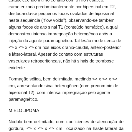
estabelecendo íntimo contato com o hilo hepático, 
caracterizada predominantemente por hipersinal em T2, 
destacando-se pequenos focos ovalados de hipossinal 
nesta sequência (“flow voids”), observando-se também 
alguns focos de alto sinal T1 (conteúdo hemático), a qual 
demonstrou intensa impregnação heterogênea após a 
injeção do agente paramagnético. Tal lesão mede cerca de 
<> x <> x <> cm nos eixos crânio-caudal, ântero-posterior 
e látero-lateral. Apesar do contato com estruturas 
vasculares retroperitoneais, não há sinais de trombose 
evidente.
Formação sólida, bem delimitada, medindo <> x <> x <> 
cm, apresentando sinal heterogêneo (com predomínio de 
hipersinal T2), com intensa impregnação pelo agente 
paramagnético.
MIELOLIPOMA
Nódulo bem delimitado, com coeficientes de atenuação de
gordura, <> x <> x <> cm, localizado na haste lateral da