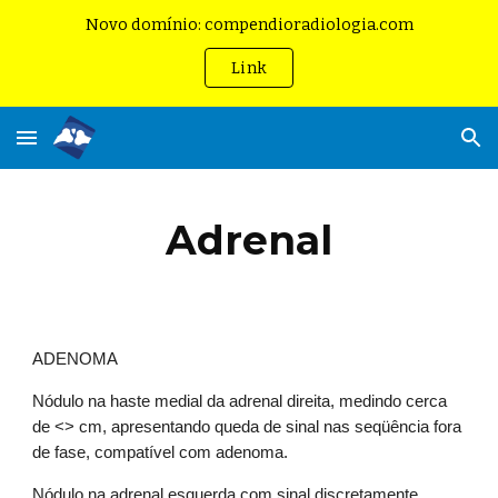
Novo domínio: compendioradiologia.com
Skip to main content
Skip to navigation
Link
Adrenal
ADENOMA
Nódulo na haste medial da adrenal direita, medindo cerca 
de <> cm, apresentando queda de sinal nas seqüência fora 
de fase, compatível com adenoma.
Nódulo na adrenal esquerda com sinal discretamente 