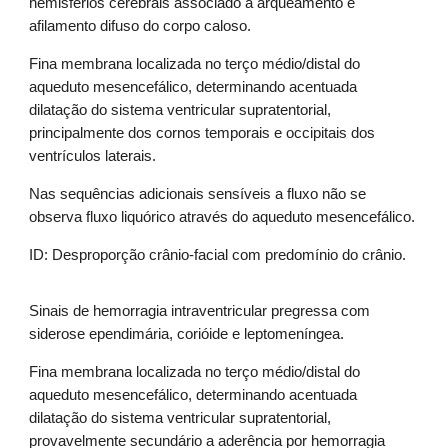
hemisférios cerebrais associado a arqueamento e
afilamento difuso do corpo caloso.
Fina membrana localizada no terço médio/distal do
aqueduto mesencefálico, determinando acentuada
dilatação do sistema ventricular supratentorial,
principalmente dos cornos temporais e occipitais dos
ventrículos laterais.
Nas sequências adicionais sensíveis a fluxo não se
observa fluxo liquórico através do aqueduto mesencefálico.
ID: Desproporção crânio-facial com predomínio do crânio.
Sinais de hemorragia intraventricular pregressa com
siderose ependimária, corióide e leptomeníngea.
Fina membrana localizada no terço médio/distal do
aqueduto mesencefálico, determinando acentuada
dilatação do sistema ventricular supratentorial,
provavelmente secundário a aderência por hemorragia