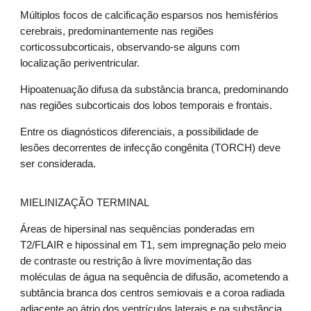
Múltiplos focos de calcificação esparsos nos hemisférios
cerebrais, predominantemente nas regiões
corticossubcorticais, observando-se alguns com
localização periventricular.
Hipoatenuação difusa da substância branca, predominando
nas regiões subcorticais dos lobos temporais e frontais.
Entre os diagnósticos diferenciais, a possibilidade de
lesões decorrentes de infecção congênita (TORCH) deve
ser considerada.
MIELINIZAÇÃO TERMINAL
Áreas de hipersinal nas sequências ponderadas em
T2/FLAIR e hipossinal em T1, sem impregnação pelo meio
de contraste ou restrição à livre movimentação das
moléculas de água na sequência de difusão, acometendo a
subtância branca dos centros semiovais e a coroa radiada
adjacente ao átrio dos ventrículos laterais e na substância