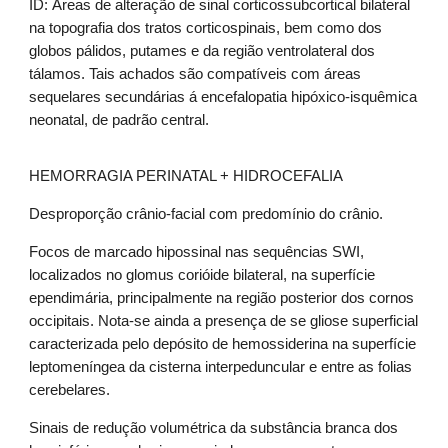
ID: Áreas de alteração de sinal corticossubcortical bilateral
na topografia dos tratos corticospinais, bem como dos
globos pálidos, putames e da região ventrolateral dos
tálamos. Tais achados são compatíveis com áreas
sequelares secundárias á encefalopatia hipóxico-isquêmica
neonatal, de padrão central.
HEMORRAGIA PERINATAL + HIDROCEFALIA
Desproporção crânio-facial com predomínio do crânio.
Focos de marcado hipossinal nas sequências SWI,
localizados no glomus corióide bilateral, na superfície
ependimária, principalmente na região posterior dos cornos
occipitais. Nota-se ainda a presença de se gliose superficial
caracterizada pelo depósito de hemossiderina na superfície
leptomeníngea da cisterna interpeduncular e entre as folias
cerebelares.
Sinais de redução volumétrica da substância branca dos