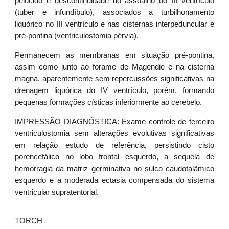
pelúcido e descontinuidade do assoalho do III ventrículo
(tuber e infundíbulo), associados a turbilhonamento
liquórico no III ventrículo e nas cisternas interpeduncular e
pré-pontina (ventriculostomia pérvia).
Permanecem as membranas em situação pré-pontina,
assim como junto ao forame de Magendie e na cisterna
magna, aparentemente sem repercussões significativas na
drenagem liquórica do IV ventrículo, porém, formando
pequenas formações císticas inferiormente ao cerebelo.
IMPRESSÃO DIAGNÓSTICA: Exame controle de terceiro
ventriculostomia sem alterações evolutivas significativas
em relação estudo de referência, persistindo cisto
porencefálico no lobo frontal esquerdo, a sequela de
hemorragia da matriz germinativa no sulco caudotalâmico
esquerdo e a moderada ectasia compensada do sistema
ventricular supratentorial.
TORCH